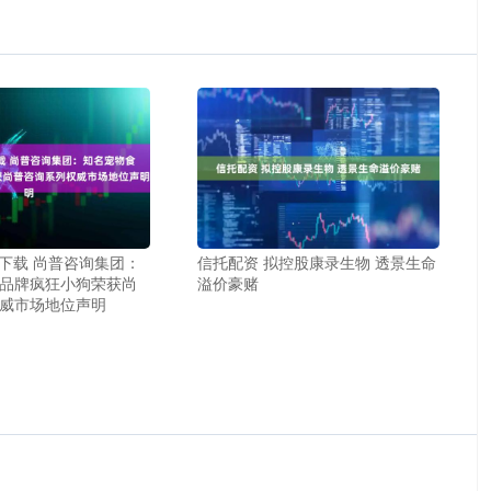
P下载 尚普咨询集团：
信托配资 拟控股康录生物 透景生命
品牌疯狂小狗荣获尚
溢价豪赌
威市场地位声明