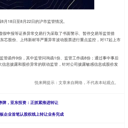
8月18日至8月22日的沪市监管情况。
虚假申报等证券异常交易行为采取了书面警示、暂停交易等监管措
以及东芯股份、上纬新材等严重异常波动股票进行重点监控，对17起上市
管函件9份，其中监管问询函1份、监管工作函8份；通过事中事后
大信息披露和股价异常的联动监管，针对公司披露敏感信息或股价发
悦来网提示：文章来自网络，不代表本站观点。
始停牌，亚东投资：正抓紧推进转让
”专板企业首笔认股权线上转让业务完成