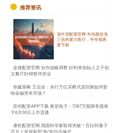
推荐资讯
顶牛贷配资官网 年内股价涨
三倍的塞力医疗，半年报再
度亏损
​金猪配资官网 合作战略调整 好利来创始人之子创
立餐厅EHB暂停营业
​叁鑫策略 王运金：央行万亿买断式逆回购如何影
响金融资本市场？
​苏州配资APP下载 奥尼电子：7087万股限售股将
于6月30日上市流通
​康乾配资官网 我国科学家取得突破！百比特量子
芯片上发现新型“热”拓扑边缘态