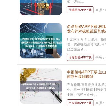
师，该款....
来源：
天赐配资APP下载
名鼎配资APP下载 极
发布针对极狐甚至其他
IT之家 9 月 1 日消
映，腾讯视频账号“戴庆伟
已全面启动....
来源：
名鼎配资APP下载
申银策略APP下载 
南制药集团调研
齐鲁晚报.齐鲁壹点通讯员
业小组一行到鲁南制药集团
中国中医药文化传....
来源：
申银策略APP下载