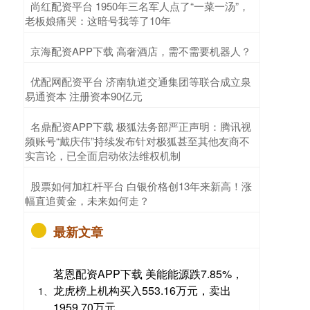
​尚红配资平台 1950年三名军人点了“一菜一汤”，
老板娘痛哭：这暗号我等了10年
​京海配资APP下载 高奢酒店，需不需要机器人？
​优配网配资平台 济南轨道交通集团等联合成立泉
易通资本 注册资本90亿元
​名鼎配资APP下载 极狐法务部严正声明：腾讯视
频账号“戴庆伟”持续发布针对极狐甚至其他友商不
实言论，已全面启动依法维权机制
​股票如何加杠杆平台 白银价格创13年来新高！涨
幅直追黄金，未来如何走？
最新文章
茗恩配资APP下载 美能能源跌7.85%，
龙虎榜上机构买入553.16万元，卖出
1、
1959.70万元