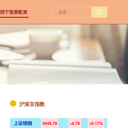
西宁股票配资
沪深京指数
上证综指
3946.79
+6.76
+0.17%