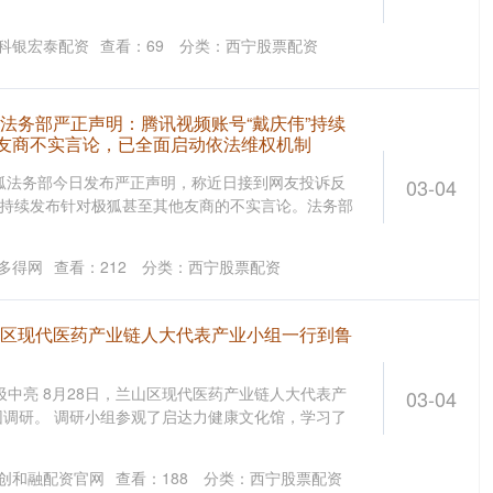
科银宏泰配资
查看：
69
分类：
西宁股票配资
狐法务部严正声明：腾讯视频账号“戴庆伟”持续
友商不实言论，已全面启动依法维权机制
息，极狐法务部今日发布严正声明，称近日接到网友投诉反
03-04
”持续发布针对极狐甚至其他友商的不实言论。法务部
多得网
查看：
212
分类：
西宁股票配资
兰山区现代医药产业链人大代表产业小组一行到鲁
汲中亮 8月28日，兰山区现代医药产业链人大代表产
03-04
调研。 调研小组参观了启达力健康文化馆，学习了
创和融配资官网
查看：
188
分类：
西宁股票配资