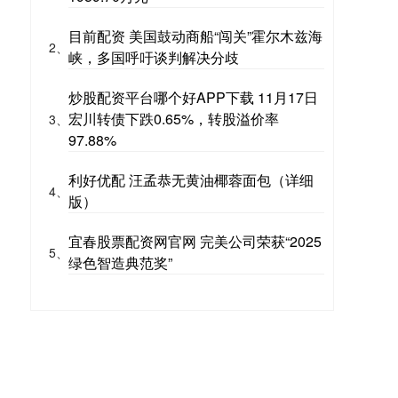
目前配资 美国鼓动商船“闯关”霍尔木兹海
2、
峡，多国呼吁谈判解决分歧
炒股配资平台哪个好APP下载 11月17日
宏川转债下跌0.65%，转股溢价率
3、
97.88%
利好优配 汪孟恭无黄油椰蓉面包（详细
4、
版）
宜春股票配资网官网 完美公司荣获“2025
5、
绿色智造典范奖”