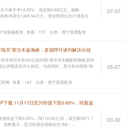
全天换手率14.53%，成交额4.86亿元，振幅
07-07
，机构净卖出1406.54万元，营业部席位合计净卖出
沪深策略配资
查看：
157
分类：
西宁股票配资
“闯关”霍尔木兹海峡，多国呼吁谈判解决分歧
司令部司令库珀4日就伊朗“袭击美军舰船和商船及阿
指认伊朗违反停火协议。与此同时，美方鼓动商船“闯
05-07
配官网
查看：
147
分类：
西宁股票配资
下载 11月17日宏川转债下跌0.65%，转股溢
收盘下跌0.65%，报119.62元/张，成交额3971.7
03-30
 资料显示，宏川转债信用级别为“AA-”....