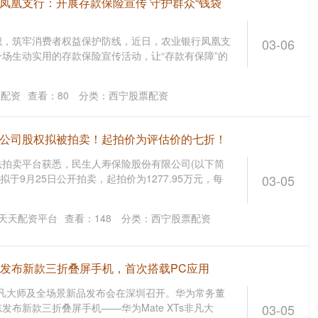
凤凰支行：开展存款保险宣传 守护群众“钱袋
识，筑牢消费者权益保护防线，近日，农业银行凤凰支
03-06
场生动实用的存款保险宣传活动，让“存款有保障”的
上配资
查看：
80
分类：
西宁股票配资
家公司股权拟被拍卖！起拍价为评估价的七折！
拍卖平台获悉，民生人寿保险股份有限公司(以下简
份拟于9月25日公开拍卖，起拍价为1277.95万元，每
03-05
天天配资平台
查看：
148
分类：
西宁股票配资
为发布新款三折叠屏手机，首次搭载PC应用
Ts非凡大师及全场景新品发布会在深圳召开。华为常务董
布新款三折叠屏手机——华为Mate XTs非凡大
03-05