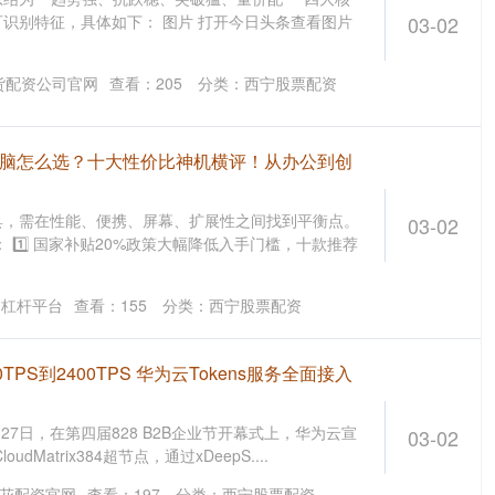
识别特征，具体如下： 图片 打开今日头条查看图片
03-02
货配资公司官网
查看：
205
分类：
西宁股票配资
电脑怎么选？十大性价比神机横评！从办公到创
具，需在性能、便携、屏幕、扩展性之间找到平衡点。
03-02
： 1️⃣ 国家补贴20%政策大幅降低入手门槛，十款推荐
资杠杆平台
查看：
155
分类：
西宁股票配资
TPS到2400TPS 华为云Tokens服务全面接入
27日，在第四届828 B2B企业节开幕式上，华为云宣
03-02
udMatrix384超节点，通过xDeepS....
花配资官网
查看：
197
分类：
西宁股票配资