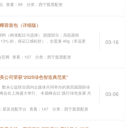
台
查看：
99
分类：
西宁股票配资
油椰蓉面包（详细版）
用料（精准配比与选择） 面团部分：高筋面粉
%-13% 的，保证口感松软），全蛋液 40g（常温更
03-16
略官网
查看：
107
分类：
西宁股票配资
美公司荣获“2025绿色智造典范奖”
、数央公益联合国内众媒体共同举办的第四届国际绿
领袖峰会在上海盛大举行。 本届峰会以“践行绿色发展 共
03-06
：星富优配平台
查看：
147
分类：
西宁股票配资