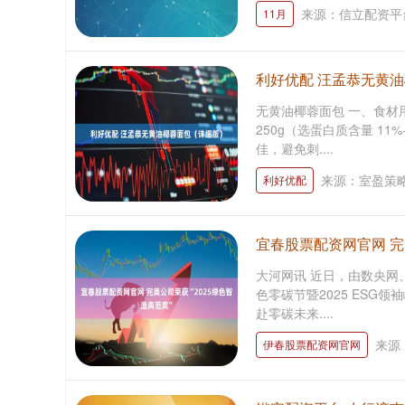
来源：信立配资平
11月
利好优配 汪孟恭无黄
无黄油椰蓉面包 一、食材
250g（选蛋白质含量 11
佳，避免刺....
来源：室盈策
利好优配
宜春股票配资网官网 完
大河网讯 近日，由数央网
色零碳节暨2025 ESG
赴零碳未来....
来源
伊春股票配资网官网