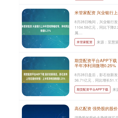
米管家配资 兴业银行上
8月28日晚间，兴业银行
1104.58亿元，同比下降
属....
来源：至慧策
米管家配资
期货配资平台APP下
半年净利润微增0.25%
8月28日盘后，影石创新
36.71亿元，同比增长51.1
来
期货配资平台APP下载
高亿配资 强势股的股
强势股的股价走势规律可总结