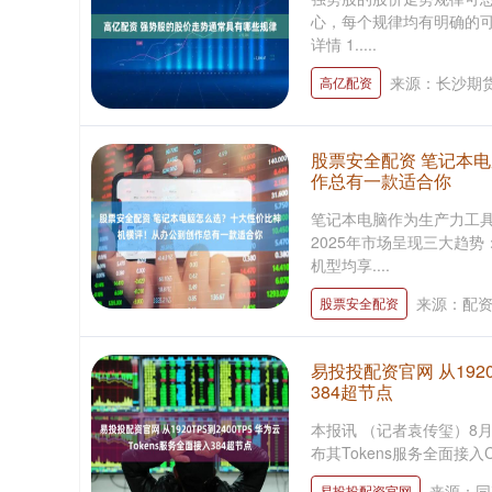
心，每个规律均有明确的可
详情 1.....
来源：长沙期
高亿配资
股票安全配资 笔记本
作总有一款适合你
笔记本电脑作为生产力工
2025年市场呈现三大趋势
机型均享....
来源：配
股票安全配资
易投投配资官网 从1920
384超节点
本报讯 （记者袁传玺）8月
布其Tokens服务全面接入Clo
来源：同
易投投配资官网