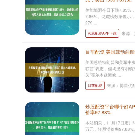
美能能源今日下跌7.85%，
7.86%。龙虎榜数据显示
279....
来源：
茗恩配资APP下载
目前配资 美国鼓动商船
美国总统特朗普和美军中央
联酋”表态，但均没有明确
关”霍尔木兹海峡....
来源：博星优
目前配资
炒股配资平台哪个好APP
价率97.88%
本站消息，11月17日宏川转债
万元，转股溢价率97.88%。