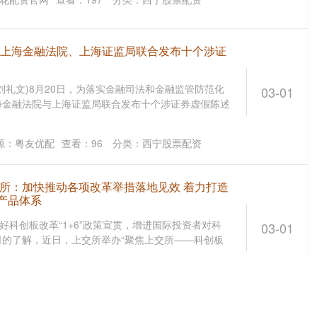
载 上海金融法院、上海证监局联合发布十个涉证
刘礼文)8月20日，为落实金融司法和金融监管防范化
03-01
海金融法院与上海证监局联合发布十个涉证券虚假陈述
源：粤友优配
查看：
96
分类：
西宁股票配资
交所：加快推动各项改革举措落地见效 着力打造
产品体系
好科创板改革“1+6”政策宣贯，增进国际投资者对科
03-01
的了解，近日，上交所举办“聚焦上交所——科创板
股票配资排名
查看：
73
分类：
西宁股票配资