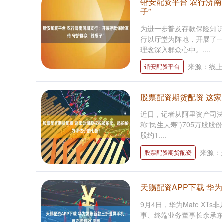
锴安配资平台 农行济南
子”
为进一步普及存款保险知
行以厅堂为阵地，开展了一
理念深入群众心中。....
来源：线
锴安配资平台
股票配资期货配资 这
近日，记者从阿里资产司法
称“民生人寿”)705万股股
股约1....
来源：
股票配资期货配资
天赐配资APP下载 华
9月4日，华为Mate X
事、终端业务董事长余承东发