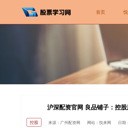
首页
悦
沪深配资官网 良品铺子：控
控股
来源：广州配资网
网站：悦来网
日期：2