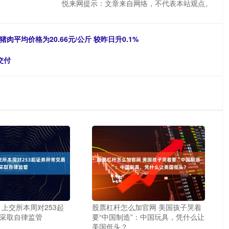
悦来网提示：文章来自网络，不代表本站观点。
平均价格为20.66元/公斤 较昨日升0.1%
交付
 上交所本周对253起
股票杠杆怎么加官网 美国孩子哭着
采取自律监管
要“中国制造”：中国玩具，凭什么让
美国低头？