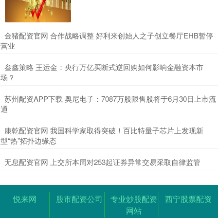
​金猪配资官网 合作战略调整 好利来创始人之子创立餐厅EHB暂停
营业
​叁鑫策略 王运金：央行万亿买断式逆回购如何影响金融资本市
场？
​苏州配资APP下载 奥尼电子：7087万股限售股将于6月30日上市流
通
​康乾配资官网 我国科学家取得突破！百比特量子芯片上发现新
型“热”拓扑边缘态
​无息配资官网 上交所本周对253起证券异常交易采取自律监管
悦来网
股市配资公司
专业炒股配资
西宁股票配资
网站