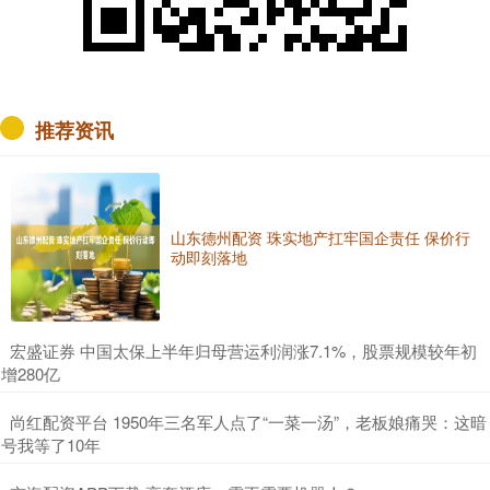
推荐资讯
山东德州配资 珠实地产扛牢国企责任 保价行
动即刻落地
​宏盛证券 中国太保上半年归母营运利润涨7.1%，股票规模较年初
增280亿
​尚红配资平台 1950年三名军人点了“一菜一汤”，老板娘痛哭：这暗
号我等了10年