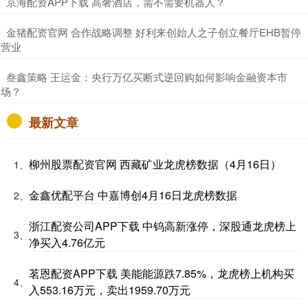
​京海配资APP下载 高奢酒店，需不需要机器人？
​金猪配资官网 合作战略调整 好利来创始人之子创立餐厅EHB暂停
营业
​叁鑫策略 王运金：央行万亿买断式逆回购如何影响金融资本市
场？
最新文章
柳州股票配资官网 西藏矿业龙虎榜数据（4月16日）
1、
金鑫优配平台 中嘉博创4月16日龙虎榜数据
2、
浙江配资公司APP下载 中钨高新涨停，深股通龙虎榜上
3、
净买入4.76亿元
茗恩配资APP下载 美能能源跌7.85%，龙虎榜上机构买
4、
入553.16万元，卖出1959.70万元