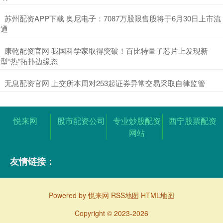
​苏州配资APP下载 奥尼电子：7087万股限售股将于6月30日上市流
通
​康乾配资官网 我国科学家取得突破！百比特量子芯片上发现新
型“热”拓扑边缘态
​无息配资官网 上交所本周对253起证券异常交易采取自律监管
悦来网
股市配资公司
专业炒股配资
西宁股票配资
网站
友情链接：
Powered by
悦来网
RSS地图
HTML地图
Copyright
© 2023-2026