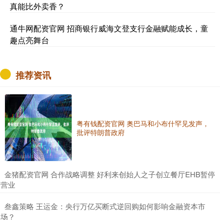
真能比外卖香？
通牛网配资官网 招商银行威海文登支行金融赋能成长，童
趣点亮舞台
推荐资讯
粤有钱配资官网 奥巴马和小布什罕见发声，
批评特朗普政府
​金猪配资官网 合作战略调整 好利来创始人之子创立餐厅EHB暂停
营业
​叁鑫策略 王运金：央行万亿买断式逆回购如何影响金融资本市
场？